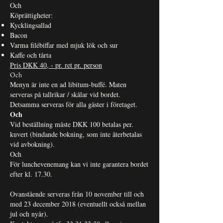
Och
Köprättigheter:
Kycklingsallad
Bacon
Varma filébiffar med mjuk lök och sur
Kaffe och tårta
Pris DKK 40, - pr. ret pr. person
Och
Menyn är inte en ad libitum-buffé. Maten
serveras på tallrikar / skålar vid bordet.
Detsamma serveras för alla gäster i företaget.
Och
Vid beställning måste DKK 100 betalas per.
kuvert (bindande bokning, som inte återbetalas
vid avbokning).
Och
För lunchevenemang kan vi inte garantera bordet
efter kl. 17.30.
Ovanstående serveras från 10 november till och
med 23 december 2018 (eventuellt också mellan
jul och nyår).