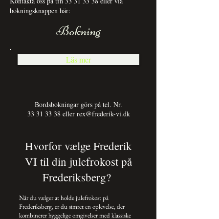
Kontakta oss på tfn
33 31 33 38
eller via
bokningsknappen här:
Bokning
Läs mer
Bordsbokningar görs på tel. Nr.
33 31 33 38
eller
rex@frederik-vi.dk
Hvorfor vælge Frederik
VI til din julefrokost på
Frederiksberg?
Når du vælger at holde julefrokost på
Frederiksberg, er du simret en oplevelse, der
kombinerer hyggelige omgivelser med klassiske