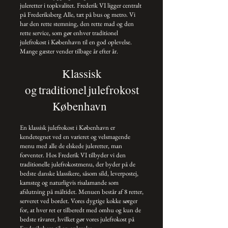
juleretter i topkvalitet. Frederik VI ligger centralt
på Frederiksberg Alle, tæt på bus og metro. Vi
har den rette stemning, den rette mad og den
rette service, som gør enhver traditionel
julefrokost i København til en god oplevelse.
Mange gæster vender tilbage år efter år.
Klassisk
og traditionel julefrokost
København
En klassisk julefrokost i København er
kendetegnet ved en varieret og velsmagende
menu med alle de elskede juleretter, man
forventer. Hos Frederik VI tilbyder vi den
traditionelle julefrokostmenu, der byder på de
bedste danske klassikere, såsom sild, leverpostej,
kamsteg og naturligvis risalamande som
afslutning på måltidet. Menuen består af 8 retter,
serveret ved bordet. Vores dygtige kokke sørger
for, at hver ret er tilberedt med omhu og kun de
bedste råvarer, hvilket gør vores julefrokost på