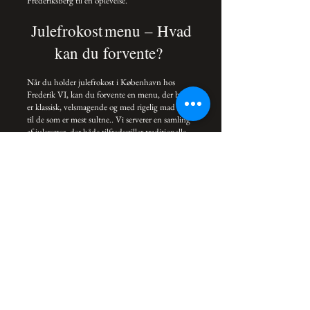
Frederiksberg til en oplevelse.
Julefrokost menu – Hvad
kan du forvente?
Når du holder julefrokost i København hos
Frederik VI, kan du forvente en menu, der både
er klassisk, velsmagende og med rigelig mad - selv
til de som er mest sultne.. Vi serverer en samling
af juleretter, der både tilfredsstiller traditionelle
smagsløg og giver plads til nye varianter af de
klassiske retter. Og så har i bordet / plads i
minimum 4-5-6 timer, after aftale. Vi lukker først
kl 01.00 på hverdage, og kl 02.00 på
fredage/lørdage. Det sætter rammen for en
ordentlig jule-hygge-stund her.
Firmajulefrokost i
København
At arrangere en firmajulefrokost i København er
en fantastisk måde at fejre årets afslutning på.