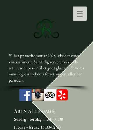
Vi har pr medio januar 2025 udvidet vores
vin-sortiment. Samtidig serverer vi snack-
retter, som passer til et godt glas vin. Se vores
menu og drikkekort i forretningen, eller her
på siden.
ÅBEN ALLE DAGE:
Søndag - torsdag
11.00-01.00
Fredag - lørdag 11.00-02.00