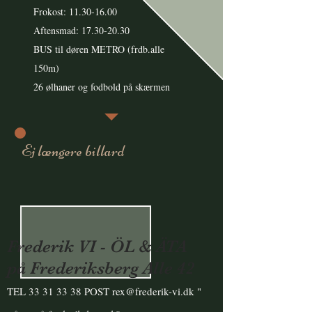
Frokost:
11.30-16.00
Aftensmad: 17.30-20.30
BUS til døren METRO (frdb.alle
150m)
26 ølhaner og fodbold på skærmen
Ej længere billard
Frederik VI - ÖL & ÄTA
på Frederiksberg Alle 42
TEL
33 31 33 38
POST
rex@frederik-vi.dk
"