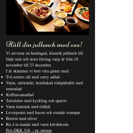
Håll din jullunch med oss!
Vi serverar en hemlagad, klassisk jullunch till
både små och stora företag varje år från 10
november till 23 december.
I år skämmer vi bort våra gäster med:
Två sorters sill med curry sallad
Varm, smörstekt, hembakad rödspättafilé med
remoulad
Kräftasvansallad
Tarteletter med kyckling och sparris
Varm kamstek med rödkål
Leverpostei med bacon och rostade svampar
Brieost med oliver
Ris á la mande med varm körsbärssås
Pris DKK 318, - pr. person