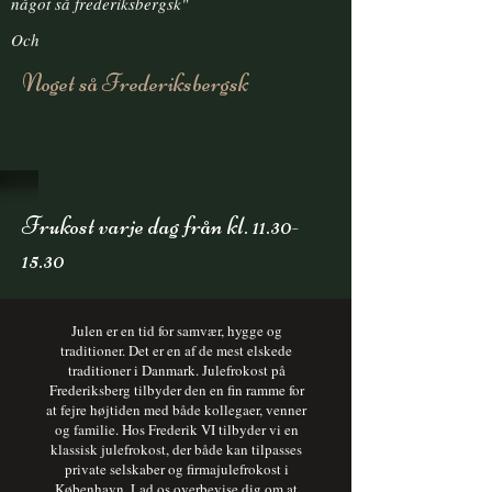
något
så frederiksbergsk"
Och
Noget så Frederiksbergsk
Frukost varje dag från kl.
11.30-
15.30
Julen er en tid for samvær, hygge og
traditioner. Det er en af de mest elskede
traditioner i Danmark. Julefrokost på
Frederiksberg tilbyder den en fin ramme for
at fejre højtiden med både kollegaer, venner
og familie. Hos Frederik VI tilbyder vi en
klassisk julefrokost, der både kan tilpasses
private selskaber og firmajulefrokost i
København. Lad os overbevise dig om at